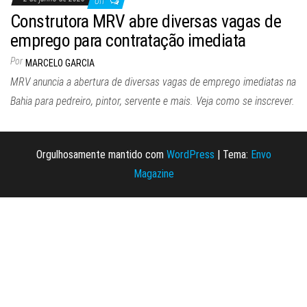
Off
Construtora MRV abre diversas vagas de
emprego para contratação imediata
Por
MARCELO GARCIA
MRV anuncia a abertura de diversas vagas de emprego imediatas na
Bahia para pedreiro, pintor, servente e mais. Veja como se inscrever.
Orgulhosamente mantido com
WordPress
|
Tema:
Envo
Magazine