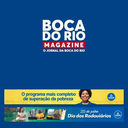
Skip
to
the
content
Boca do
O
jornal
.
Rio
da
Boca
Magazine
do Rio
e
região!