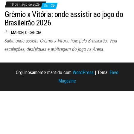
19 de março de 2026
Off
Grêmio x Vitória: onde assistir ao jogo do
Brasileirão 2026
Por
MARCELO GARCIA
Saiba onde assistir Grêmio x Vitória hoje pelo Brasileirão. Veja
escalações, desfalques e arbitragem do jogo na Arena.
Orgulhosamente mantido com
WordPress
|
Tema:
Envo
Magazine