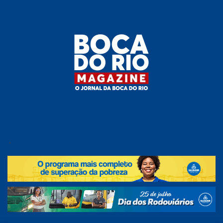
Skip
to
the
content
Boca do
O
jornal
.
Rio
da
Boca
Magazine
do Rio
e
região!