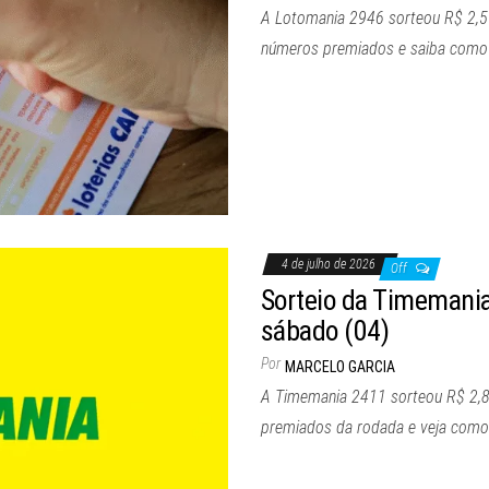
A Lotomania 2946 sorteou R$ 2,5 m
números premiados e saiba como r
4 de julho de 2026
Off
Sorteio da Timemania
sábado (04)
Por
MARCELO GARCIA
A Timemania 2411 sorteou R$ 2,8
premiados da rodada e veja como 