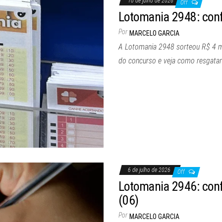
10 de julho de 2026
Off
Lotomania 2948: confi
Por
MARCELO GARCIA
A Lotomania 2948 sorteou R$ 4 milh
do concurso e veja como resgatar
6 de julho de 2026
Off
Lotomania 2946: confi
(06)
Por
MARCELO GARCIA