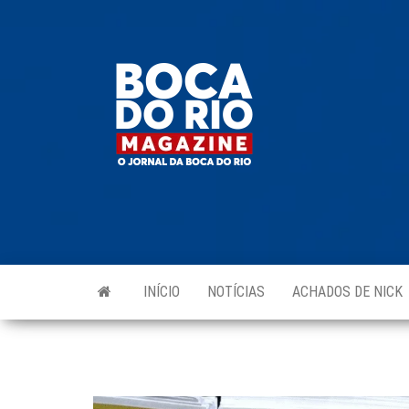
Skip
to
Boca do
O
the
jornal
Rio
da
content
Boca
Magazine
do Rio
e
região!
INÍCIO
NOTÍCIAS
ACHADOS DE NICK