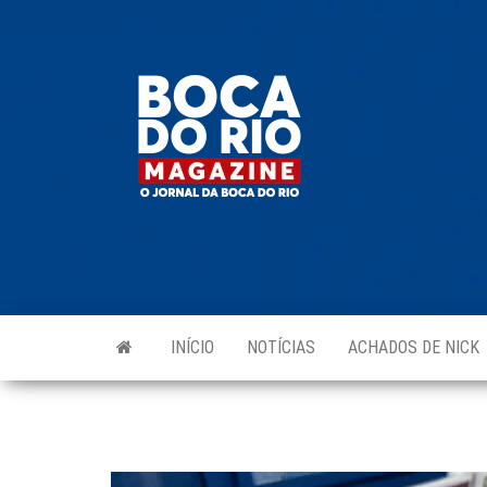
Skip
to
Boca do
O
the
jornal
Rio
da
content
Boca
Magazine
do Rio
e
região!
INÍCIO
NOTÍCIAS
ACHADOS DE NICK