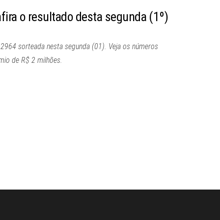
fira o resultado desta segunda (1º)
a 2964 sorteada nesta segunda (01). Veja os números
mio de R$ 2 milhões.