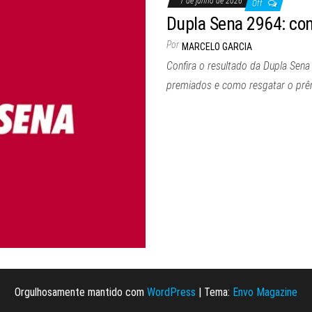
1 de junho de 2026
Off
Dupla Sena 2964: con
Por
MARCELO GARCIA
Confira o resultado da Dupla Sen
premiados e como resgatar o prê
Orgulhosamente mantido com
WordPress
|
Tema:
Envo Magazine