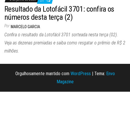
Off
Resultado da Lotofácil 3701: confira os
números desta terça (2)
Por
MARCELO GARCIA
Confira o resultado da Lotofácil 3701 sorteada nesta terça (02).
Veja as dezenas premiadas e saiba como resgatar o prêmio de R$ 2
milhões.
Orgulhosamente mantido com
WordPress
|
Tema:
Envo
Magazine