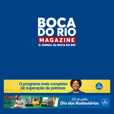
Skip
to
the
content
Boca do
O
jornal
.
Rio
da
Boca
Magazine
do Rio
e
região!