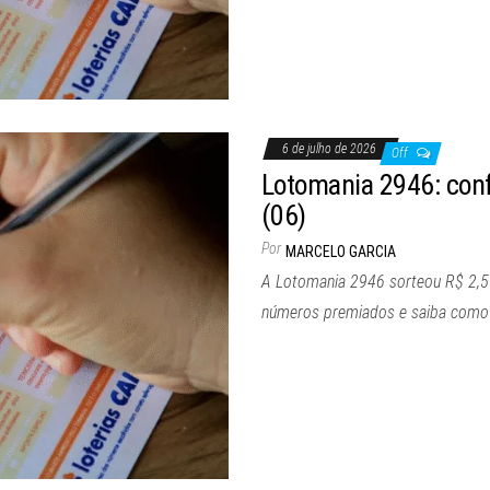
6 de julho de 2026
Off
Lotomania 2946: confi
(06)
Por
MARCELO GARCIA
A Lotomania 2946 sorteou R$ 2,5 m
números premiados e saiba como r