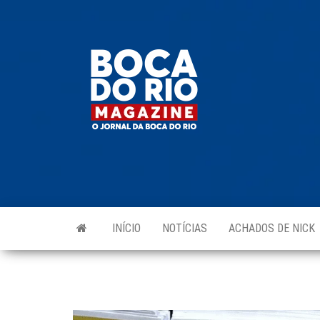
Skip
to
Boca do
O
the
jornal
Rio
da
content
Boca
Magazine
do Rio
e
região!
INÍCIO
NOTÍCIAS
ACHADOS DE NICK