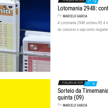
10 de julho de 2026
Off
Lotomania 2948: confi
Por
MARCELO GARCIA
A Lotomania 2948 sorteou R$ 4 milh
do concurso e veja como resgatar
9 de julho de 2026
Off
Sorteio da Timemania
quinta (09)
Por
MARCELO GARCIA