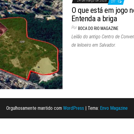
24 de março de 2026
Off
O que está em jogo n
Entenda a briga
Por
BOCA DO RIO MAGAZINE
Leilão do antigo Centro de Conve
de leiloeiro em Salvador.
Orgulhosamente mantido com
WordPress
|
Tema:
Envo Magazine