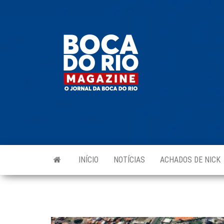
Skip
to
Boca do
O
the
jornal
Rio
da
content
Boca
Magazine
do Rio
e
região!
INÍCIO
NOTÍCIAS
ACHADOS DE NICK