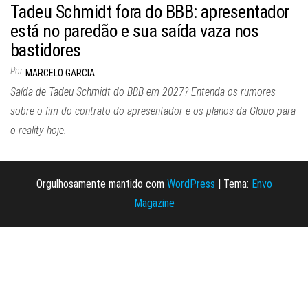
Tadeu Schmidt fora do BBB: apresentador
está no paredão e sua saída vaza nos
bastidores
Por
MARCELO GARCIA
Saída de Tadeu Schmidt do BBB em 2027? Entenda os rumores
sobre o fim do contrato do apresentador e os planos da Globo para
o reality hoje.
Orgulhosamente mantido com
WordPress
|
Tema:
Envo
Magazine