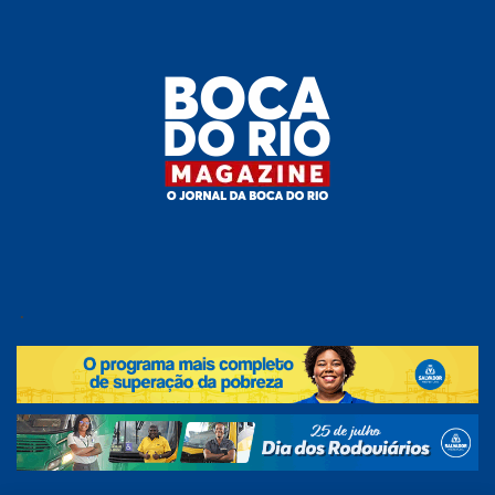
Skip
to
the
content
Boca do
O
jornal
.
Rio
da
Boca
Magazine
do Rio
e
região!