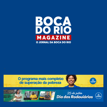
Skip
to
the
content
Boca do
O
jornal
.
Rio
da
Boca
Magazine
do Rio
e
região!