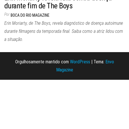
durante fim de The Boys
Por
BOCA DO RIO MAGAZINE
Erin Moriarty, de The Boys, revela diagnóstico de doença autoimune
durante filmagens da temporada final. Saiba como a atriz lidou com
a situação.
Orgulhosamente mantido com
WordPress
|
Tema:
Envo
Magazine