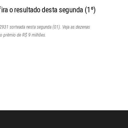
ira o resultado desta segunda (1º)
 2931 sorteada nesta segunda (01). Veja as dezenas
o prêmio de R$ 9 milhões.