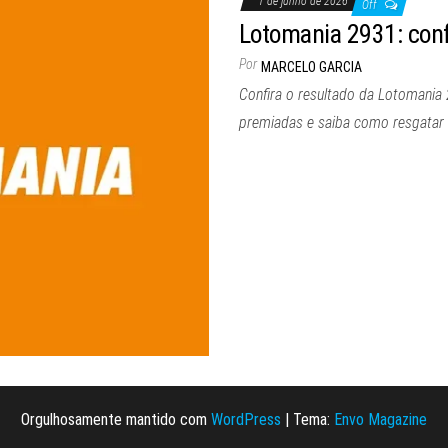
1 de junho de 2026
Off
Lotomania 2931: conf
Por
MARCELO GARCIA
Confira o resultado da Lotomania
premiadas e saiba como resgatar 
Orgulhosamente mantido com
WordPress
|
Tema:
Envo Magazine