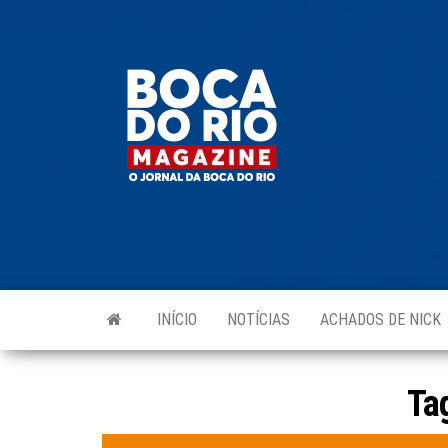
Skip
to
Boca do
O
the
jornal
Rio
da
content
Boca
Magazine
do Rio
e
região!
INÍCIO
NOTÍCIAS
ACHADOS DE NICK
Ta