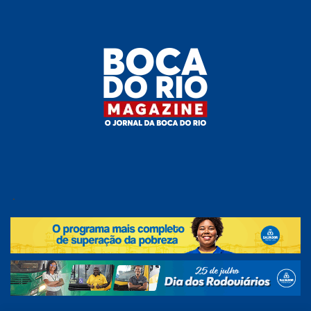
Skip
to
the
content
Boca do
O
jornal
.
Rio
da
Boca
Magazine
do Rio
e
região!