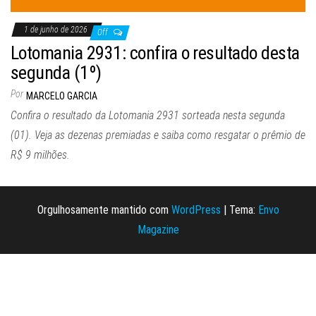
1 de junho de 2026
Off
Lotomania 2931: confira o resultado desta
segunda (1º)
Por
MARCELO GARCIA
Confira o resultado da Lotomania 2931 sorteada nesta segunda
(01). Veja as dezenas premiadas e saiba como resgatar o prêmio de
R$ 9 milhões.
Orgulhosamente mantido com
WordPress
|
Tema:
Envo
Magazine