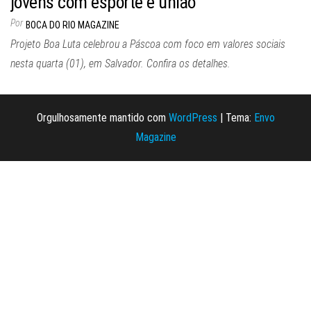
jovens com esporte e união
Por
BOCA DO RIO MAGAZINE
Projeto Boa Luta celebrou a Páscoa com foco em valores sociais
nesta quarta (01), em Salvador. Confira os detalhes.
Orgulhosamente mantido com
WordPress
|
Tema:
Envo
Magazine