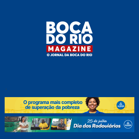
Skip
to
the
content
Boca do
O
jornal
.
Rio
da
Boca
Magazine
do Rio
e
região!