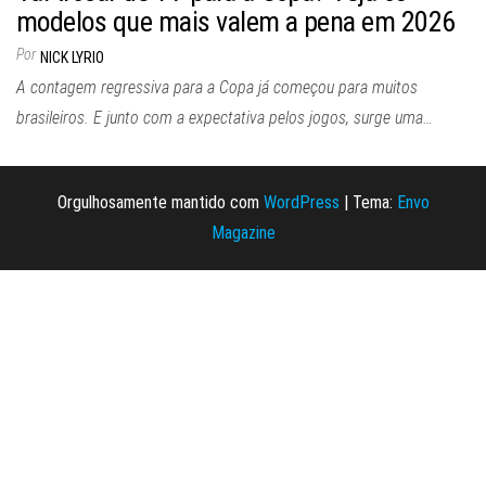
modelos que mais valem a pena em 2026
Por
NICK LYRIO
A contagem regressiva para a Copa já começou para muitos
brasileiros. E junto com a expectativa pelos jogos, surge uma…
Orgulhosamente mantido com
WordPress
|
Tema:
Envo
Magazine