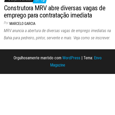
Off
Construtora MRV abre diversas vagas de
emprego para contratação imediata
Por
MARCELO GARCIA
MRV anuncia a abertura de diversas vagas de emprego imediatas na
Bahia para pedreiro, pintor, servente e mais. Veja como se inscrever.
Orgulhosamente mantido com
WordPress
|
Tema:
Envo
Magazine