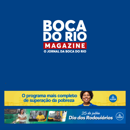
Skip
to
the
content
Boca do
O
jornal
.
Rio
da
Boca
Magazine
do Rio
e
região!