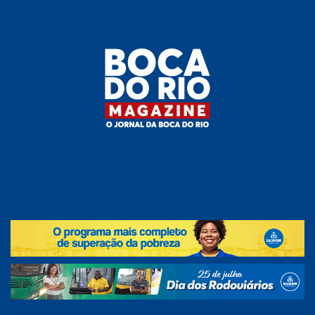
Skip
to
the
content
Boca do
O
jornal
.
Rio
da
Boca
Magazine
do Rio
e
região!