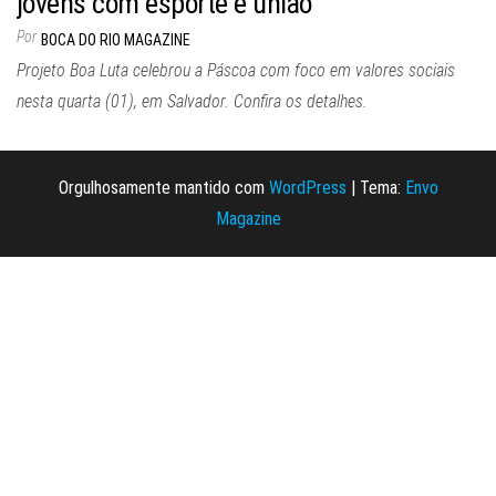
jovens com esporte e união
Por
BOCA DO RIO MAGAZINE
Projeto Boa Luta celebrou a Páscoa com foco em valores sociais
nesta quarta (01), em Salvador. Confira os detalhes.
Orgulhosamente mantido com
WordPress
|
Tema:
Envo
Magazine