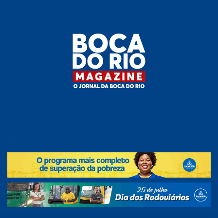
Skip
to
the
content
Boca do
O
jornal
.
Rio
da
Boca
Magazine
do Rio
e
região!