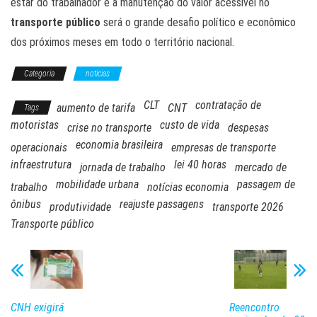
estar do trabalhador e a manutenção do valor acessível no
transporte público
será o grande desafio político e econômico
dos próximos meses em todo o território nacional.
Categoria
noticias
CLT
contratação de
aumento de tarifa
CNT
Tags
motoristas
custo de vida
crise no transporte
despesas
economia brasileira
operacionais
empresas de transporte
infraestrutura
lei 40 horas
jornada de trabalho
mercado de
mobilidade urbana
passagem de
trabalho
notícias economia
ônibus
reajuste passagens
produtividade
transporte 2026
Transporte público
CNH exigirá
Reencontro