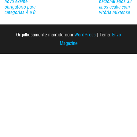
novo exame
nacional após 38
obrigatório para
anos acaba com
categorias A e B
vitória mixtense
Orgulhosamente mantido com
WordPress
|
Tema:
Envo
Magazine