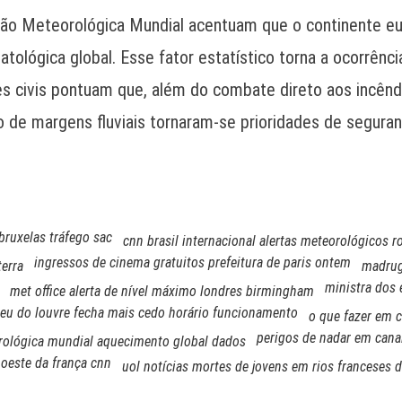
ação Meteorológica Mundial acentuam que o continente 
matológica global. Esse fator estatístico torna a ocorrên
 civis pontuam que, além do combate direto aos incêndio
o de margens fluviais tornaram-se prioridades de seguranç
.
bruxelas tráfego sac
cnn brasil internacional alertas meteorológicos r
ingressos de cinema gratuitos prefeitura de paris ontem
terra
madrug
ministra dos 
met office alerta de nível máximo londres birmingham
eu do louvre fecha mais cedo horário funcionamento
o que fazer em 
perigos de nadar em canai
rológica mundial aquecimento global dados
oeste da frança cnn
uol notícias mortes de jovens em rios franceses d