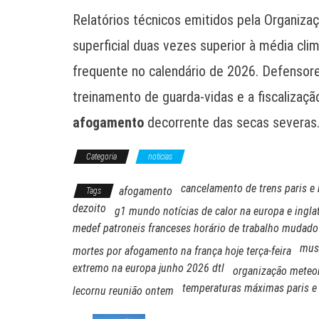
Relatórios técnicos emitidos pela Organiz
superficial duas vezes superior à média cli
frequente no calendário de 2026. Defensores
treinamento de guarda-vidas e a fiscalizaçã
afogamento
decorrente das secas severas
Categoria
noticias
cancelamento de trens paris e 
afogamento
Tags
dezoito
g1 mundo notícias de calor na europa e ingla
medef patroneis franceses horário de trabalho mudado
mus
mortes por afogamento na frança hoje terça-feira
extremo na europa junho 2026 dtl
organização meteo
temperaturas máximas paris e 
lecornu reunião ontem