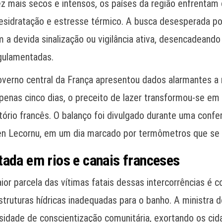
 mais secos e intensos, os países da região enfrentam 
esidratação e estresse térmico. A busca desesperada por
m a devida sinalização ou vigilância ativa, desencadean
egulamentadas.
governo central da França apresentou dados alarmantes a 
penas cinco dias, o preceito de lazer transformou-se em 
tório francês. O balanço foi divulgado durante uma conf
ien Lecornu, em um dia marcado por termômetros que se 
tada em rios e canais franceses
or parcela das vítimas fatais dessas intercorrências é c
ruturas hídricas inadequadas para o banho. A ministra d
idade de conscientização comunitária, exortando os cida