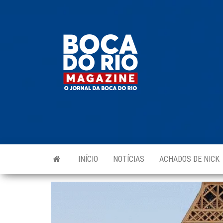
Skip
to
Boca do
O
the
jornal
Rio
da
content
Boca
Magazine
do Rio
e
região!
INÍCIO
NOTÍCIAS
ACHADOS DE NICK