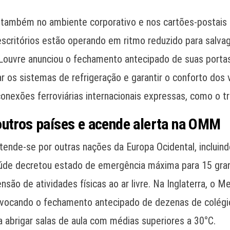
 também no ambiente corporativo e nos cartões-postais d
escritórios estão operando em ritmo reduzido para salva
Louvre anunciou o fechamento antecipado de suas portas 
 os sistemas de refrigeração e garantir o conforto dos v
conexões ferroviárias internacionais expressas, como o tr
outros países e acende alerta na OMM
nde-se por outras nações da Europa Ocidental, incluindo 
Saúde decretou estado de emergência máxima para 15 gran
o de atividades físicas ao ar livre. Na Inglaterra, o Me
ocando o fechamento antecipado de dezenas de colégios
abrigar salas de aula com médias superiores a 30°C.