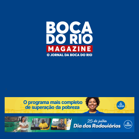
Skip
to
the
content
Boca do
O
jornal
.
Rio
da
Boca
Magazine
do Rio
e
região!