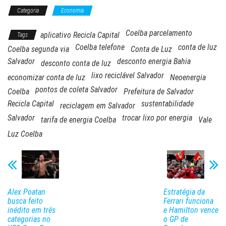
Categoria
Economia
Coelba parcelamento
aplicativo Recicla Capital
Tags
Coelba telefone
conta de luz
Coelba segunda via
Conta de Luz
Salvador
desconto energia Bahia
desconto conta de luz
lixo reciclável Salvador
economizar conta de luz
Neoenergia
pontos de coleta Salvador
Coelba
Prefeitura de Salvador
Recicla Capital
sustentabilidade
reciclagem em Salvador
Salvador
trocar lixo por energia
tarifa de energia Coelba
Vale
Luz Coelba
Alex Poatan
Estratégia da
busca feito
Ferrari funciona
inédito em três
e Hamilton vence
categorias no
o GP de