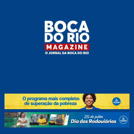
Skip
to
the
content
Boca do
O
jornal
.
Rio
da
Boca
Magazine
do Rio
e
região!