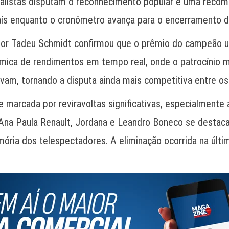
nalistas disputam o reconhecimento popular e uma recom
aís enquanto o cronômetro avança para o encerramento d
dor Tadeu Schmidt confirmou que o prêmio do campeão u
âmica de rendimentos em tempo real, onde o patrocínio 
m, tornando a disputa ainda mais competitiva entre os
 marcada por reviravoltas significativas, especialmente
Ana Paula Renault, Jordana e Leandro Boneco se destac
ória dos telespectadores. A eliminação ocorrida na última