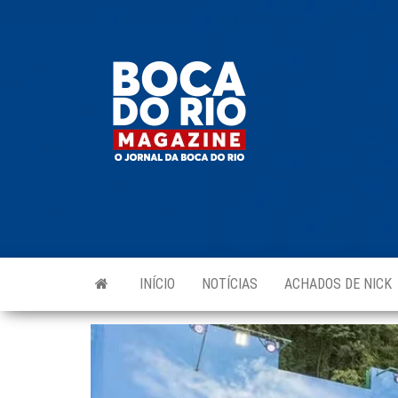
Skip
to
Boca do
O
the
jornal
Rio
da
content
Boca
Magazine
do Rio
e
região!
INÍCIO
NOTÍCIAS
ACHADOS DE NICK