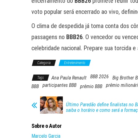
encerramento do
BBB26
promete reunir tod
voto popular será encerrado ao vivo, defin
O clima de despedida já toma conta dos 
passagens no
BBB26
. O vencedor ou vence
celebridade nacional. Prepare sua torcida 
Categoria
Entretenimento
BBB 2026
Ana Paula Renault
Big Brother B
Tags
participantes BBB
prêmio milionár
BBB
prêmio BBB
Último Paredão define finalistas no B
saiba o horário e como será a formaç
Sobre o Autor
Marcelo Garcia