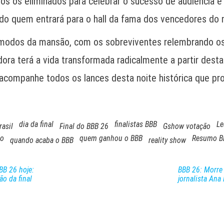
os os eliminados para celebrar o sucesso de audiência e
indo quem entrará para o hall da fama dos vencedores do 
cômodos da mansão, com os sobreviventes relembrando 
dora terá a vida transformada radicalmente a partir des
e acompanhe todos os lances desta noite histórica que pr
dia da final
finalistas BBB
Le
rasil
Final do BBB 26
Gshow votação
io
quem ganhou o BBB
Resumo B
quando acaba o BBB
reality show
BB 26 hoje:
BBB 26: Morre 
ão da final
jornalista Ana