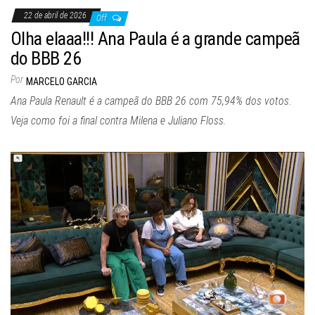
22 de abril de 2026
Off
Olha elaaa!!! Ana Paula é a grande campeã
do BBB 26
Por
MARCELO GARCIA
Ana Paula Renault é a campeã do BBB 26 com 75,94% dos votos.
Veja como foi a final contra Milena e Juliano Floss.