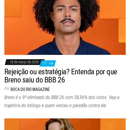
18 de março de 2026
Off
Rejeição ou estratégia? Entenda por que
Breno saiu do BBB 26
Por
BOCA DO RIO MAGAZINE
Breno é o 9º eliminado do BBB 26 com 58,96% dos votos. Veja a
trajetória do biólogo e quem venceu o paredão contra ele.