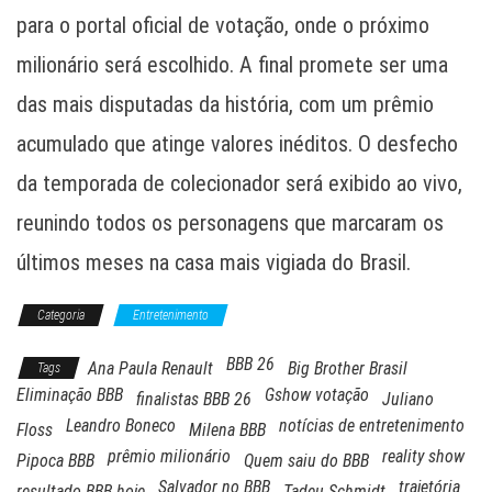
para o portal oficial de votação, onde o próximo
milionário será escolhido. A final promete ser uma
das mais disputadas da história, com um prêmio
acumulado que atinge valores inéditos. O desfecho
da temporada de colecionador será exibido ao vivo,
reunindo todos os personagens que marcaram os
últimos meses na casa mais vigiada do Brasil.
Categoria
Entretenimento
BBB 26
Ana Paula Renault
Big Brother Brasil
Tags
Eliminação BBB
Gshow votação
finalistas BBB 26
Juliano
Leandro Boneco
notícias de entretenimento
Floss
Milena BBB
prêmio milionário
reality show
Pipoca BBB
Quem saiu do BBB
Salvador no BBB
trajetória
resultado BBB hoje
Tadeu Schmidt