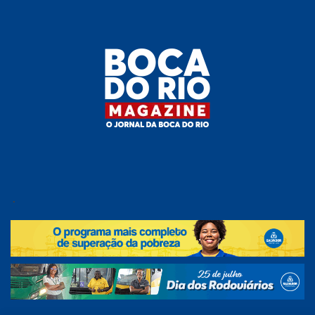
Skip
to
the
content
Boca do
O
jornal
.
Rio
da
Boca
Magazine
do Rio
e
região!