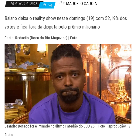
Por
MARCELO GARCIA
20 de abril de 2026
Off
Baiano deixa o reality show neste domingo (19) com 52,19% dos
votos e fica fora da disputa pelo prêmio milionário
Fonte: Redação (Boca do Rio Magazine) | Foto:
Leandro Boneco foi eliminado no último Paredão do BBB 26 – Foto: Reprodução/TV
Globo