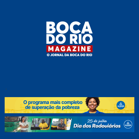
Skip
to
the
content
Boca do
O
jornal
.
Rio
da
Boca
Magazine
do Rio
e
região!