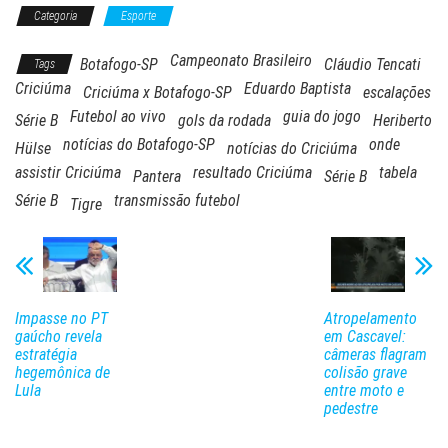
Categoria
Esporte
Campeonato Brasileiro
Botafogo-SP
Cláudio Tencati
Tags
Criciúma
Eduardo Baptista
Criciúma x Botafogo-SP
escalações
Futebol ao vivo
guia do jogo
Série B
gols da rodada
Heriberto
notícias do Botafogo-SP
onde
Hülse
notícias do Criciúma
assistir Criciúma
resultado Criciúma
tabela
Pantera
Série B
Série B
transmissão futebol
Tigre
Impasse no PT
Atropelamento
gaúcho revela
em Cascavel:
estratégia
câmeras flagram
hegemônica de
colisão grave
Lula
entre moto e
pedestre