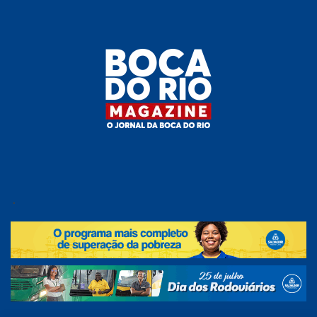
Skip
to
the
content
Boca do
O
jornal
.
Rio
da
Boca
Magazine
do Rio
e
região!