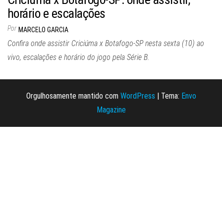
horário e escalações
Por
MARCELO GARCIA
Confira onde assistir Criciúma x Botafogo-SP nesta sexta (10) ao
vivo, escalações e horário do jogo pela Série B.
Orgulhosamente mantido com
WordPress
|
Tema:
Envo
Magazine