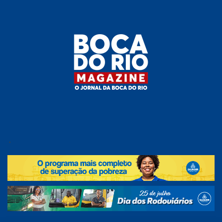
Skip
to
the
content
Boca do
O
jornal
.
Rio
da
Boca
Magazine
do Rio
e
região!