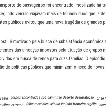
ansporte de passageiros foi encontrado imobilizado há t
 segundo veículo viajavam mais de 60 indivíduos que já 
entes públicos evitou que uma nova tragédia de grandes 
o hostil é motivado pela busca de subsistência econômica
ientes das ameaças impostas pela atuação de grupos mili
s vidas em busca de renda para suas famílias. O episódi
iação de políticas públicas que minimizem o risco de no
.
corpos encontrados sob caminhão deserto desidratação
 saara
crise 
falha mecânica veículo isolado fronteira argélia
es clima extremo
gove