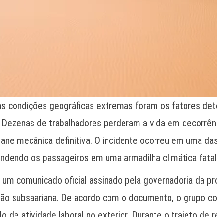
as condições geográficas extremas foram os fatores de
. Dezenas de trabalhadores perderam a vida em decorrênc
ne mecânica definitiva. O incidente ocorreu em uma das
endendo os passageiros em uma armadilha climática fata
 um comunicado oficial assinado pela governadoria da pr
ião subsaariana. De acordo com o documento, o grupo co
o de atividade laboral no exterior. Durante o trajeto de