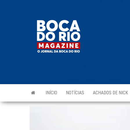
Skip
to
Boca do
O
the
jornal
Rio
da
content
Boca
Magazine
do Rio
e
região!
INÍCIO
NOTÍCIAS
ACHADOS DE NICK