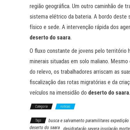
região geográfica. Um outro caminhão de tr
sistema elétrico da bateria. A bordo deste
físico e sede. A intervenção rápida dos ag
deserto do saara
.
O fluxo constante de jovens pelo territóri
minerais situadas em solo maliano. Mesmo c
do relevo, os trabalhadores arriscam as sua
fiscalização das rotas migratórias e da cr
veículos na imensidão do
deserto do saara
Categoria
noticias
busca e salvamento paramilitares expedição
Tags
deserto do saara
desidratação severa insolação mort