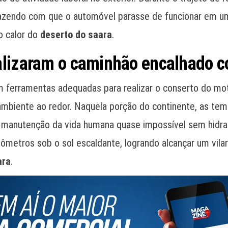
, fazendo com que o automóvel parasse de funcionar em u
ao calor do
deserto do saara
.
alizaram o caminhão encalhado c
 ferramentas adequadas para realizar o conserto do moto
ambiente ao redor. Naquela porção do continente, as tem
 manutenção da vida humana quase impossível sem hidra
metros sob o sol escaldante, logrando alcançar um vilare
ara
.