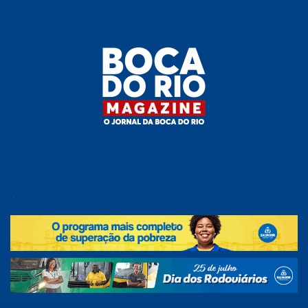
Skip
to
the
content
Boca do
O
jornal
.
Rio
da
Boca
Magazine
do Rio
e
região!