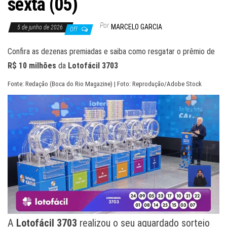
sexta (05)
Por
MARCELO GARCIA
5 de junho de 2026
Off
Confira as dezenas premiadas e saiba como resgatar o prêmio de
R$ 10 milhões
da
Lotofácil 3703
Fonte: Redação (Boca do Rio Magazine) | Foto: Reprodução/Adobe Stock
A
Lotofácil 3703
realizou o seu aguardado sorteio