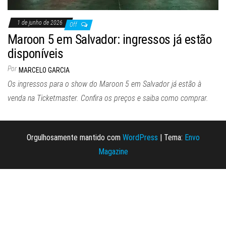
1 de junho de 2026
Off
Maroon 5 em Salvador: ingressos já estão
disponíveis
Por
MARCELO GARCIA
Os ingressos para o show do Maroon 5 em Salvador já estão à
venda na Ticketmaster. Confira os preços e saiba como comprar.
Orgulhosamente mantido com
WordPress
|
Tema:
Envo
Magazine