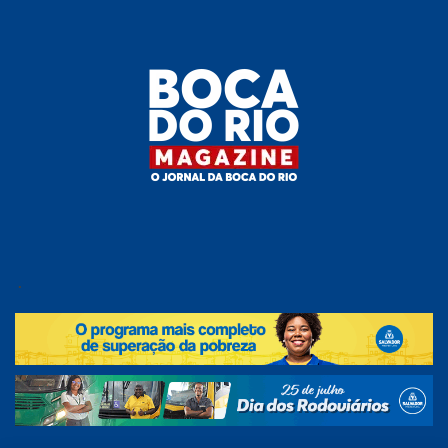
Skip
to
the
content
Boca do
O
jornal
.
Rio
da
Boca
Magazine
do Rio
e
região!