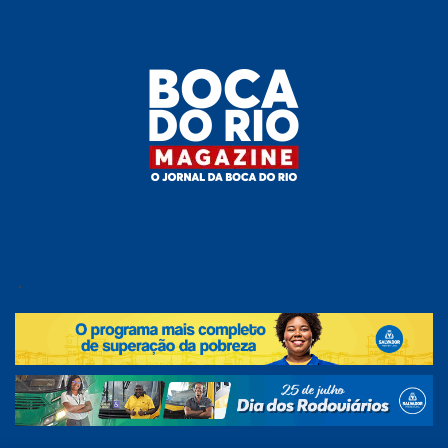
Skip
to
the
content
Boca do
O
jornal
.
Rio
da
Boca
Magazine
do Rio
e
região!