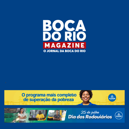
Skip
to
the
content
Boca do
O
jornal
.
Rio
da
Boca
Magazine
do Rio
e
região!