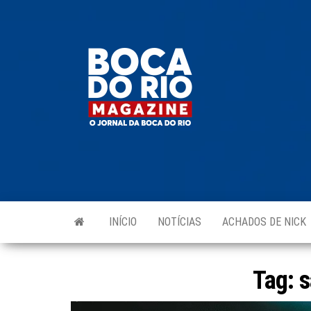
Skip
to
Boca do
O
the
jornal
Rio
da
content
Boca
Magazine
do Rio
e
região!
INÍCIO
NOTÍCIAS
ACHADOS DE NICK
Tag:
s