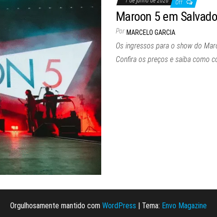
1 de junho de 2026
Off
Maroon 5 em Salvador
Por
MARCELO GARCIA
Os ingressos para o show do Maro
Confira os preços e saiba como c
Orgulhosamente mantido com
WordPress
|
Tema:
Envo Magazine