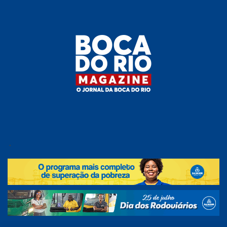
Skip
to
the
content
Boca do
O
jornal
.
Rio
da
Boca
Magazine
do Rio
e
região!