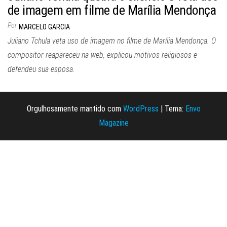
de imagem em filme de Marília Mendonça
Por
MARCELO GARCIA
Juliano Tchula veta uso de imagem no filme de Marília Mendonça. O
compositor reapareceu na web, explicou motivos religiosos e
defendeu sua esposa.
Orgulhosamente mantido com
WordPress
|
Tema:
Envo
Magazine