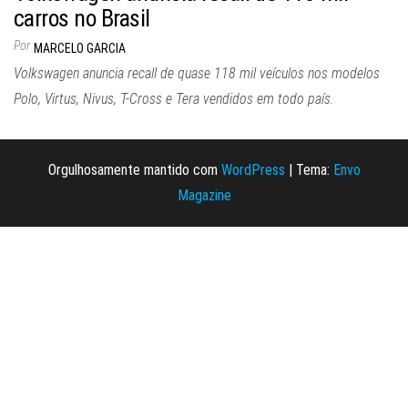
carros no Brasil
Por
MARCELO GARCIA
Volkswagen anuncia recall de quase 118 mil veículos nos modelos
Polo, Virtus, Nivus, T-Cross e Tera vendidos em todo país.
Orgulhosamente mantido com
WordPress
|
Tema:
Envo
Magazine