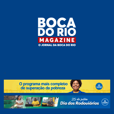
Skip
to
the
content
Boca do
O
jornal
.
Rio
da
Boca
Magazine
do Rio
e
região!