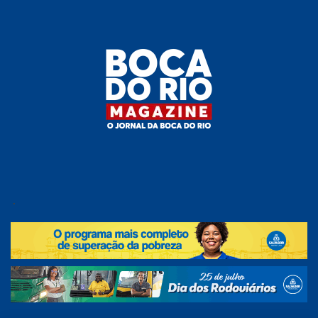
Skip
to
the
content
Boca do
O
jornal
.
Rio
da
Boca
Magazine
do Rio
e
região!