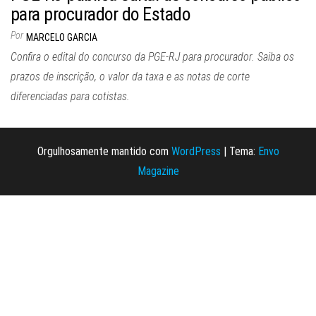
para procurador do Estado
Por
MARCELO GARCIA
Confira o edital do concurso da PGE-RJ para procurador. Saiba os
prazos de inscrição, o valor da taxa e as notas de corte
diferenciadas para cotistas.
Orgulhosamente mantido com
WordPress
|
Tema:
Envo
Magazine