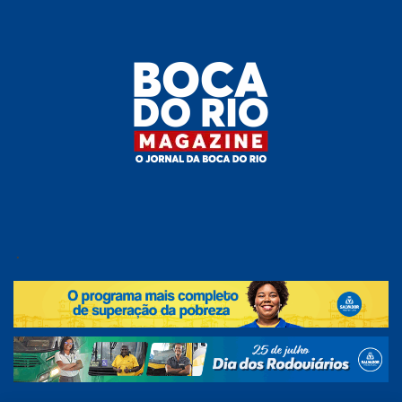
Skip
to
the
content
Boca do
O
jornal
.
Rio
da
Boca
Magazine
do Rio
e
região!