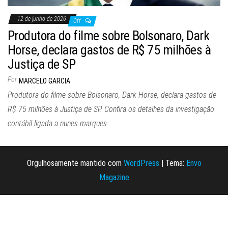
12 de junho de 2026
Off
Produtora do filme sobre Bolsonaro, Dark
Horse, declara gastos de R$ 75 milhões à
Justiça de SP
Por
MARCELO GARCIA
Produtora do filme sobre Bolsonaro, Dark Horse, declara gastos de
R$ 75 milhões à Justiça de SP. Confira os detalhes da investigação
contábil ligada a nunes marques.
Orgulhosamente mantido com
WordPress
|
Tema:
Envo
Magazine