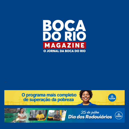
Skip
to
the
content
Boca do
O
jornal
.
Rio
da
Boca
Magazine
do Rio
e
região!