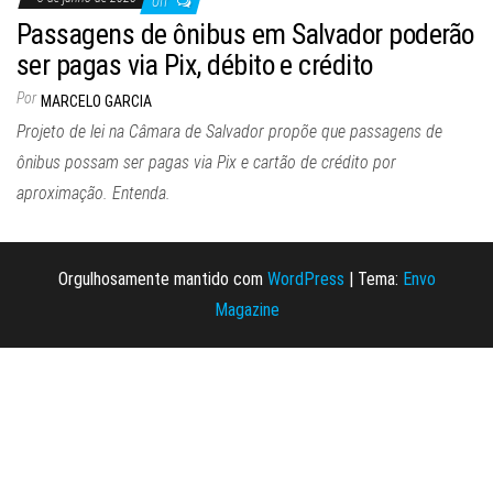
Off
Passagens de ônibus em Salvador poderão
ser pagas via Pix, débito e crédito
Por
MARCELO GARCIA
Projeto de lei na Câmara de Salvador propõe que passagens de
ônibus possam ser pagas via Pix e cartão de crédito por
aproximação. Entenda.
Orgulhosamente mantido com
WordPress
|
Tema:
Envo
Magazine