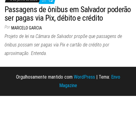
Off
Passagens de ônibus em Salvador poderão
ser pagas via Pix, débito e crédito
Por
MARCELO GARCIA
Projeto de lei na Câmara de Salvador propõe que passagens de
ônibus possam ser pagas via Pix e cartão de crédito por
aproximação. Entenda.
Orgulhosamente mantido com
WordPress
|
Tema:
Envo
Magazine