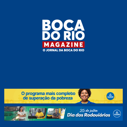
Skip
to
the
content
Boca do
O
jornal
.
Rio
da
Boca
Magazine
do Rio
e
região!